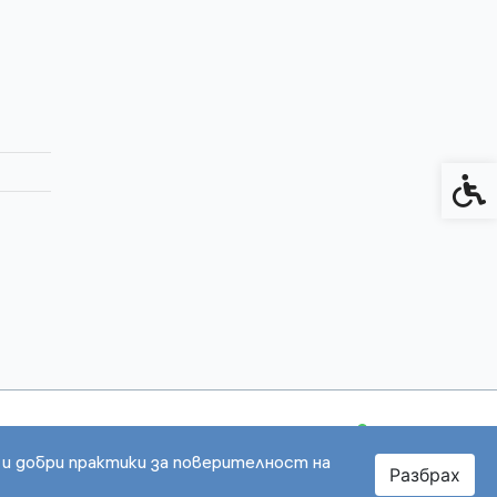
Спец
 и добри практики за поверителност на
Разбрах