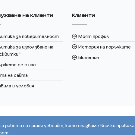
ужване на клиенти
Клиенти
литика за поверителност
Моят профил
итика за използване на
История на поръчките
сквитки"
Бюлетин
ржете се с нас
та на сайта
вила и условия
та работа на нашия уебсайт, като спазваме всички правила
ност