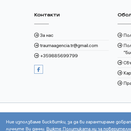
Контакти
Обсл
За нас
По
traurnaagencia.tr@gmail.com
Пол
"би
+359885699799
Свъ
Кар
Пра
Ние използваме бисквитки, за да ви гарантираме добра
личните Ви данни.
Вижте Политиката ни за поверител