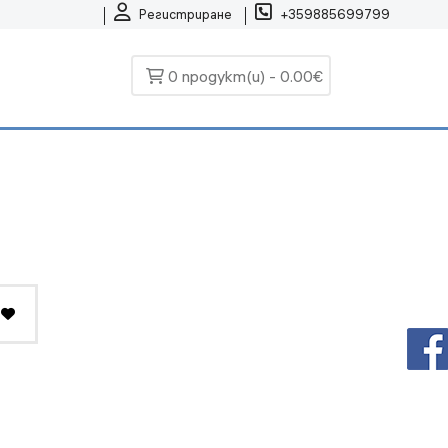
Регистриране
+359885699799
0 продукт(и) - 0.00€