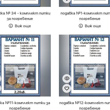
вка № 34 - комплект питки
подавка №1-комплект пит
за погребение
погребение
Виж още
Виж още
вка №11-комплект питки за
подавка №12-комплект пи
погребение
погребение