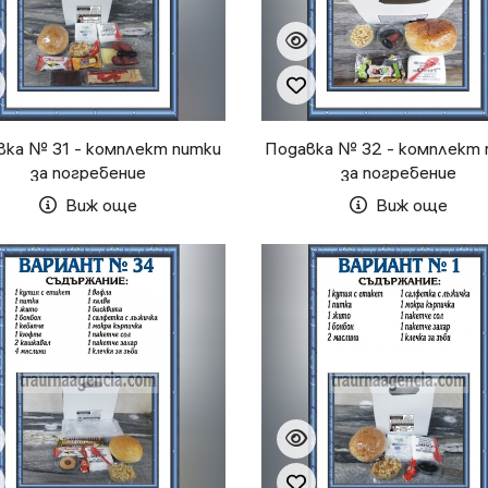
вка № 31 - комплект питки
Подавка № 32 - комплект 
за погребение
за погребение
Виж още
Виж още