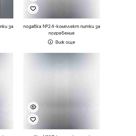
тки за
подавка №24-комплект питки за
погребение
Виж още