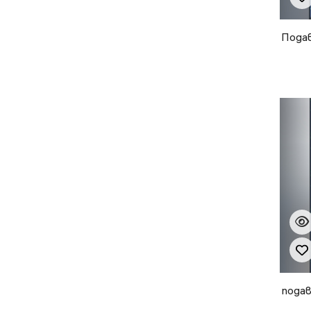
Пода
пода