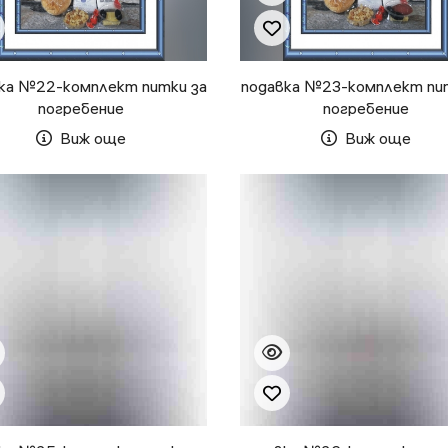
ка №22-комплект питки за
подавка №23-комплект пи
погребение
погребение
Виж още
Виж още