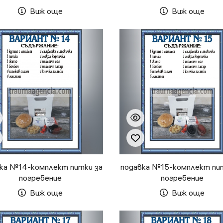
Виж още
Виж още
ка №14-комплект питки за
подавка №15-комплект пи
погребение
погребение
Виж още
Виж още