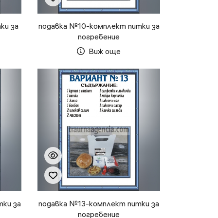
ки за
подавка №10-комплект питки за
погребение
Виж още
тки за
подавка №13-комплект питки за
погребение