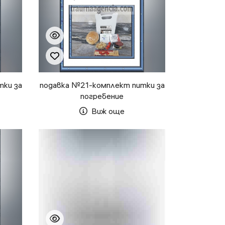
тки за
подавка №21-комплект питки за
погребение
Виж още