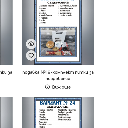
тки за
подавка №19-комплект питки за
погребение
Виж още