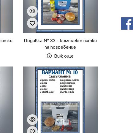
питки
Подавка № 33 - комплект питки
за погребение
Виж още