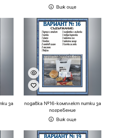
Виж още
тки за
подавка №16-комплект питки за
погребение
Виж още