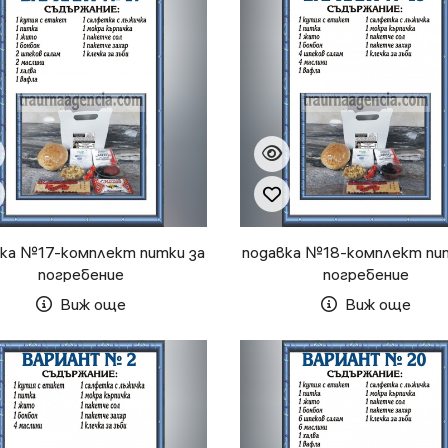
вка №17-комплект питки за
подавка №18-комплект пи
погребение
погребение
Виж още
Виж още