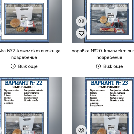
вка №2-комплект питки за
подавка №20-комплект пи
погребение
погребение
Виж още
Виж още