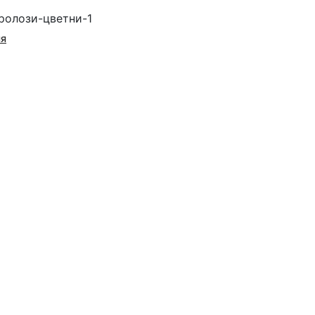
ролози-цветни-1
ия