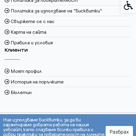
Политика за поверителност
Спец
Политика за използване на "бисквитки"
Свържете се с нас
Карта на сайта
Правила и условия
Клиенти
Моят профил
История на поръчките
Бюлетин
Ние използваме бисквитки, за да ви
гарантираме добрата работа на нашия
уебсайт, като спазваме всички правила и
Разбрах
добри практики за поверителност на личните