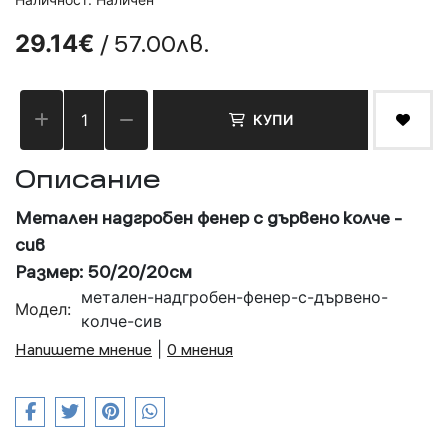
/ 57.00лв.
29.14€
КУПИ
Описание
Метален надгробен фенер с дървено колче -
сив
Размер: 50/20/20см
метален-надгробен-фенер-с-дървено-
Модел:
колче-сив
Напишете мнение
|
0 мнения