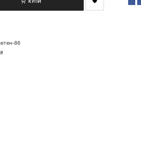
КУПИ
ветен-86
ия