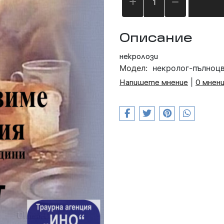
Описание
некролози
Модел:
некролог-пълноц
Напишете мнение
|
0 мнен