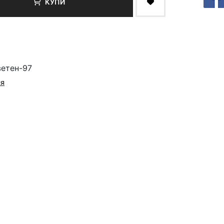
КУПИ
ветен-97
ия