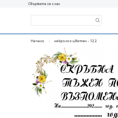
Свържете се с нас
Начало
некролог цветен - 122