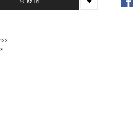
КУПИ
122
ия