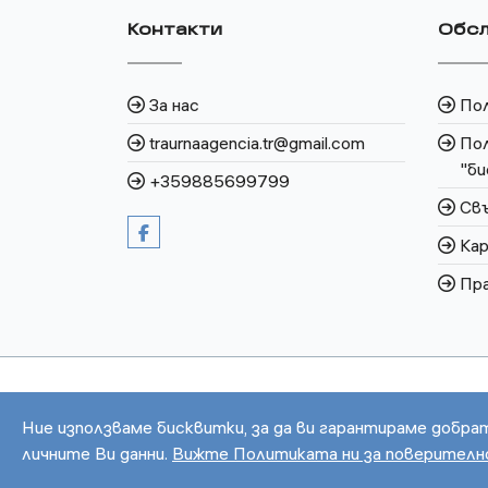
Контакти
Обсл
За нас
По
traurnaagencia.tr@gmail.com
Пол
"би
+359885699799
Свъ
Кар
Пра
Ние използваме бисквитки, за да ви гарантираме добра
личните Ви данни.
Вижте Политиката ни за поверител