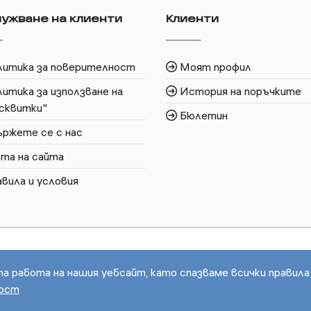
ужване на клиенти
Клиенти
литика за поверителност
Моят профил
итика за използване на
История на поръчките
сквитки"
Бюлетин
ржете се с нас
та на сайта
вила и условия
та работа на нашия уебсайт, като спазваме всички правила
ност