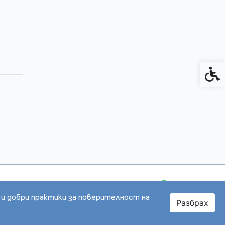
Спец
 и добри практики за поверителност на
Разбрах