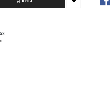
КУПИ
-53
ия