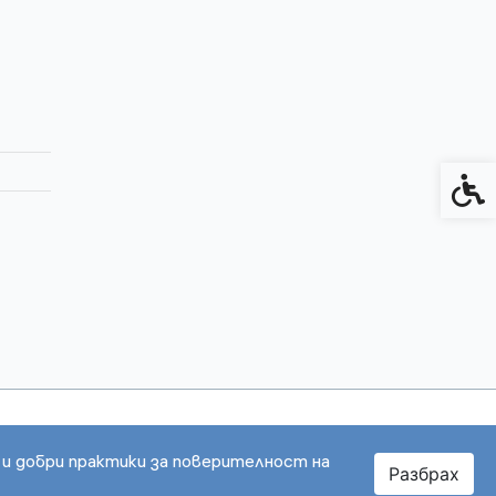
Спец
 и добри практики за поверителност на
Разбрах