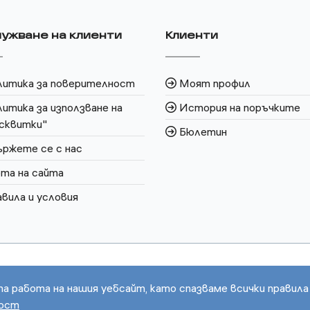
ужване на клиенти
Клиенти
литика за поверителност
Моят профил
итика за използване на
История на поръчките
сквитки"
Бюлетин
ржете се с нас
та на сайта
вила и условия
та работа на нашия уебсайт, като спазваме всички правила
ност