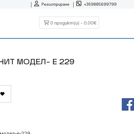
Регистриране
+359885699799
0 продукт(и) - 0.00€
НИТ МОДЕЛ- Е 229
-модел-е-229