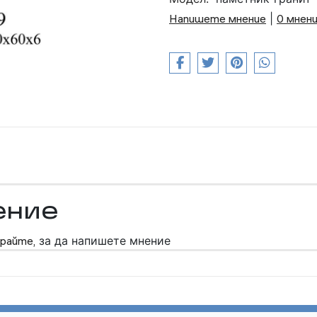
Напишете мнение
|
0 мнен
ение
райте,
за да напишете мнение