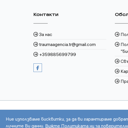
Контакти
Обсл
За нас
По
traurnaagencia.tr@gmail.com
Пол
"би
+359885699799
Свъ
Кар
Пра
Ние използваме бисквитки, за да ви гарантираме добра
личните Ви данни.
Вижте Политиката ни за поверител