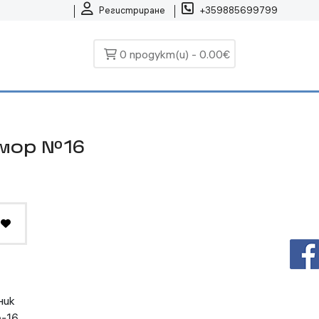
Регистриране
+359885699799
0 продукт(и) - 0.00€
мор №16
ник
-16