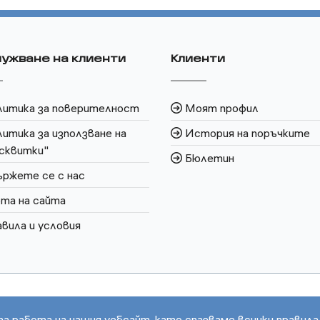
ужване на клиенти
Клиенти
литика за поверителност
Моят профил
итика за използване на
История на поръчките
сквитки"
Бюлетин
ржете се с нас
та на сайта
вила и условия
та работа на нашия уебсайт, като спазваме всички правила