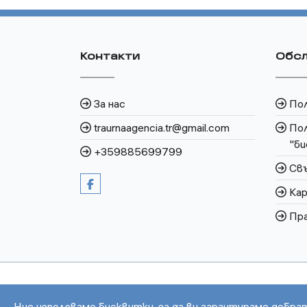
Контакти
Обсл
За нас
По
traurnaagencia.tr@gmail.com
Пол
"би
+359885699799
Свъ
Кар
Пра
Ние използваме бисквитки, за да ви гарантираме добра