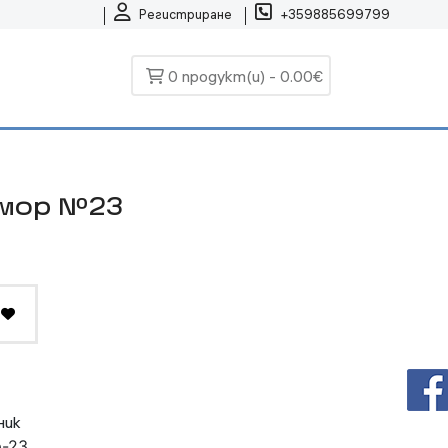
Регистриране
+359885699799
0 продукт(и) - 0.00€
амор №23
ник
-23