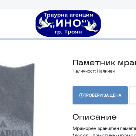
Паметник мр
Наличност: Наличен
ПРОВЕРИ ЗА ЦЕНА
Описание
Мраморен гранитен памет
Модел:
паметник-мрамор