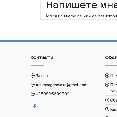
Напишете мн
Моля
впишете се
или
се регистри
Контакти
Обсл
За нас
По
traurnaagencia.tr@gmail.com
Пол
"би
+359885699799
Свъ
Кар