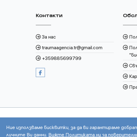
Контакти
Обсл
За нас
По
traurnaagencia.tr@gmail.com
Пол
"би
+359885699799
Свъ
Кар
Пра
Ние използваме бисквитки, за да ви гарантираме добра
личните Ви данни.
Вижте Политиката ни за поверител