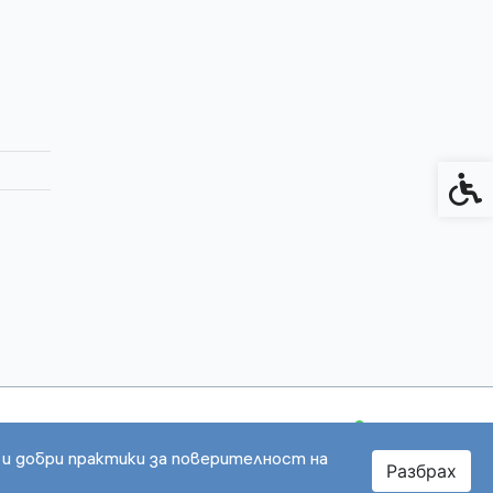
Спец
 и добри практики за поверителност на
Разбрах