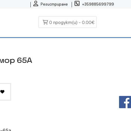
Регистриране
+359885699799
0 продукт(и) - 0.00€
мор 65А
-65а