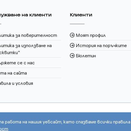
ужване на клиенти
Клиенти
литика за поверителност
Моят профил
итика за използване на
История на поръчките
сквитки"
Бюлетин
ржете се с нас
та на сайта
вила и условия
та работа на нашия уебсайт, като спазваме всички правила
ност