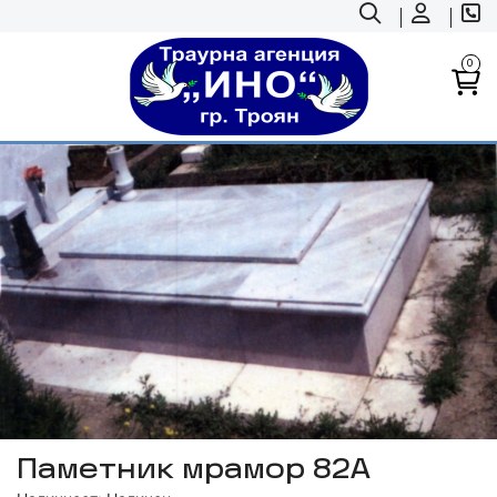
0
Паметник мрамор 82А