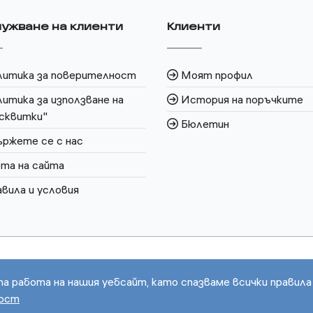
ужване на клиенти
Клиенти
литика за поверителност
Моят профил
итика за използване на
История на поръчките
сквитки"
Бюлетин
ржете се с нас
та на сайта
вила и условия
та работа на нашия уебсайт, като спазваме всички правила
ност