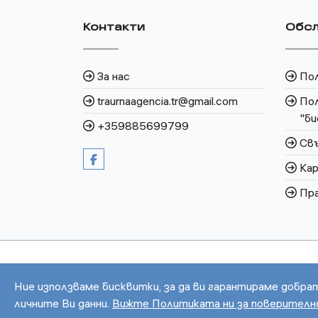
Контакти
Обсл
За нас
По
traurnaagencia.tr@gmail.com
Пол
"би
+359885699799
Свъ
Кар
Пра
Ние използваме бисквитки, за да ви гарантираме добра
личните Ви данни.
Вижте Политиката ни за поверител