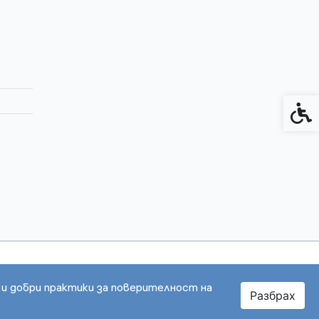
Спец
 и добри практики за поверителност на
Разбрах