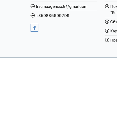
traurnaagencia.tr@gmail.com
Пол
"би
+359885699799
Свъ
Кар
Пра